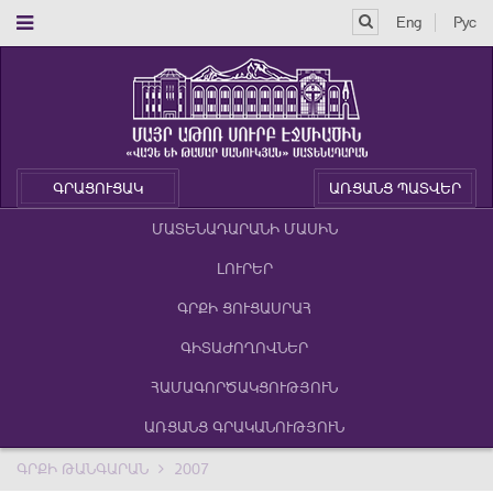
Eng
Рус
ԳՐԱՑՈՒՑԱԿ
ԱՌՑԱՆՑ ՊԱՏՎԵՐ
ՄԱՏԵՆԱԴԱՐԱՆԻ ՄԱՍԻՆ
ԼՈՒՐԵՐ
ԳՐՔԻ ՑՈՒՑԱՍՐԱՀ
ԳԻՏԱԺՈՂՈՎՆԵՐ
ՀԱՄԱԳՈՐԾԱԿՑՈՒԹՅՈՒՆ
ԱՌՑԱՆՑ ԳՐԱԿԱՆՈՒԹՅՈՒՆ
ԳՐՔԻ ԹԱՆԳԱՐԱՆ
2007