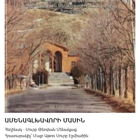
ԱՄԵՆԱԳԼԽԱՎՈՐԻ ՄԱՍԻՆ
Հեղինակ - Սուրբ Թեոփան Մենակյաց
Հրատարակիչ` Մայր Աթոռ Սուրբ Էջմիածին