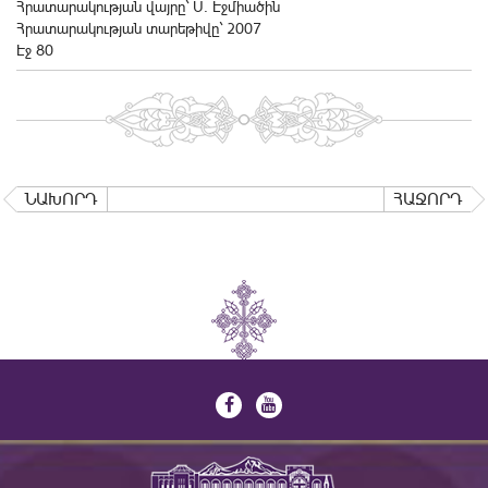
Հրատարակության վայրը` Ս. Էջմիածին
Հրատարակության տարեթիվը` 2007
Էջ 80
ՆԱԽՈՐԴ
ՀԱՋՈՐԴ