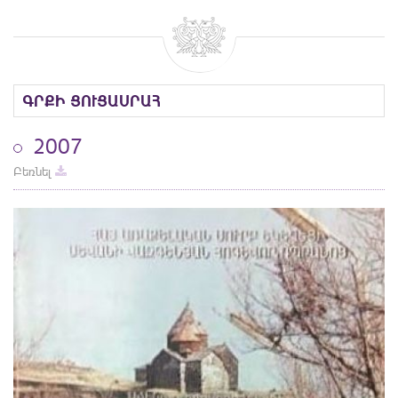
ԳՐՔԻ ՑՈՒՑԱՍՐԱՀ
2007
Բեռնել