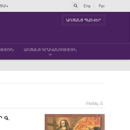
ՑԱԿ
Eng
Рус
ԱՌՑԱՆՑ ՊԱՏՎԵՐ
ՒԹՅՈՒՆ
ԱՌՑԱՆՑ ԳՐԱԿԱՆՈՒԹՅՈՒՆ
Բեռնել
 Գ.