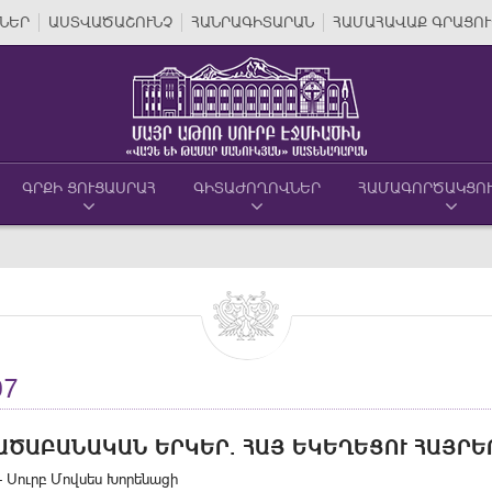
ՆԵՐ
ԱՍՏՎԱԾԱՇՈՒՆՉ
ՀԱՆՐԱԳԻՏԱՐԱՆ
ՀԱՄԱՀԱՎԱՔ ԳՐԱՑՈՒ
ԳՐՔԻ ՑՈՒՑԱՍՐԱՀ
ԳԻՏԱԺՈՂՈՎՆԵՐ
ՀԱՄԱԳՈՐԾԱԿՑՈ
07
ԱԾԱԲԱՆԱԿԱՆ ԵՐԿԵՐ. ՀԱՅ ԵԿԵՂԵՑՈՒ ՀԱՅՐԵՐ
- Սուրբ Մովսես Խորենացի