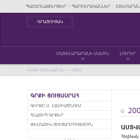
ՊԱՇՏՈՆԱԹԵՐԹԵՐ
ՊԱՐԲԵՐԱԿԱՆՆԵՐ
ՇՏԵՄԱՐԱՆ
ԳՐԱՑՈՒՑԱԿ
ՄԱՏԵՆԱԴԱՐԱՆԻ ՄԱՍԻՆ
ԼՈՒՐԵՐ
ԳՐՔԻ ԹԱՆԳԱՐԱՆ
2007
ԳՐՔԻ ՑՈՒՑԱՍՐԱՀ
ԳԻՐՔԸ Ս. ԷՋՄԻԱԾՆՈՒՄ
20
ՀՆԱՏԻՊ ԳՐՔԵՐ
ԹԵՄԱՏԻԿ ՑՈՒՑԱԴՐՈՒԹՅՈՒՆ
ԱՍՏՎ
Հեղինակ 