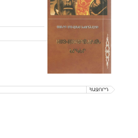
ՀԱՋՈՐԴ