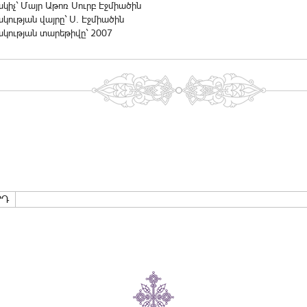
իչ` Մայր Աթոռ Սուրբ Էջմիածին
ության վայրը` Ս. Էջմիածին
կության տարեթիվը` 2007
ՐԴ