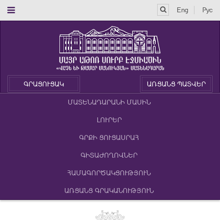
Eng
Рус
ԳՐԱՑՈՒՑԱԿ
ԱՌՑԱՆՑ ՊԱՏՎԵՐ
ՄԱՏԵՆԱԴԱՐԱՆԻ ՄԱՍԻՆ
ԼՈՒՐԵՐ
ԳՐՔԻ ՑՈՒՑԱՍՐԱՀ
ԳԻՏԱԺՈՂՈՎՆԵՐ
ՀԱՄԱԳՈՐԾԱԿՑՈՒԹՅՈՒՆ
ԱՌՑԱՆՑ ԳՐԱԿԱՆՈՒԹՅՈՒՆ