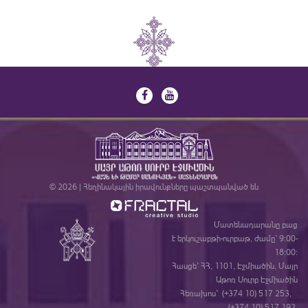
© 2026 | Հեղինակային իրավունքները պաշտպանված են
Մատենադարանը բաց
է երկուշաբթի-ուրբաթ, ժամը` 9:00-
18:00:
Հասցե` ՀՀ, 1101, Էջմիածին, Մայր
Աթոռ Սուրբ Էջմիածին
Հեռախոս` (+374 10) 517 253,
(+374 10) 517 192