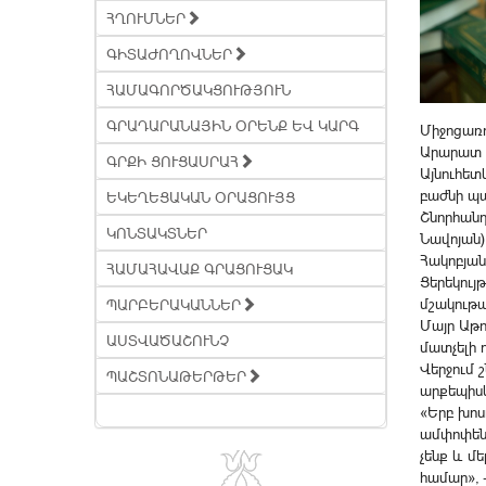
ՀՂՈՒՄՆԵՐ
ԳԻՏԱԺՈՂՈՎՆԵՐ
ՀԱՄԱԳՈՐԾԱԿՑՈՒԹՅՈՒՆ
ԳՐԱԴԱՐԱՆԱՅԻՆ ՕՐԵՆՔ ԵՎ ԿԱՐԳ
Միջոցառո
Արարատ 
ԳՐՔԻ ՑՈՒՑԱՍՐԱՀ
Այնուհետ
բաժնի պ
ԵԿԵՂԵՑԱԿԱՆ ՕՐԱՑՈՒՅՑ
Շնորհանդ
ԿՈՆՏԱԿՏՆԵՐ
Նավոյան
Հակոբյան
ՀԱՄԱՀԱՎԱՔ ԳՐԱՑՈՒՑԱԿ
Ցերեկույ
մշակութա
ՊԱՐԲԵՐԱԿԱՆՆԵՐ
Մայր Աթո
ԱՍՏՎԱԾԱՇՈՒՆՉ
մատչելի 
Վերջում 
ՊԱՇՏՈՆԱԹԵՐԹԵՐ
արքեպիս
«Երբ խոս
ամփոփենք
չենք և մ
համար», 