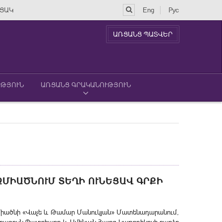
ՑԱԿ
Eng
Рус
ԱՌՑԱՆՑ ՊԱՏՎԵՐ
ՒԹՅՈՒՆ
ԱՌՑԱՆՑ ԳՐԱԿԱՆՈՒԹՅՈՒՆ
ՋՄԻԱԾՆՈՒՄ ՏԵՂԻ ՈՒՆԵՑԱՎ ԳՐՔԻ
ջմիածնի «Վաչե և Թամար Մանուկյան» Մատենադարանում,