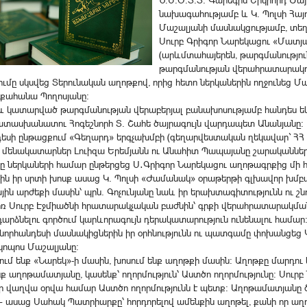
Ն.Ս.Օ.Տ.Տ. Գարեգին Երկրորդ Ծա
նախագահությամբ և Կ. Պոլսի Հ
Մաշալյանի մասնակցությամբ, տեղի
Սուրբ Գրիգոր Նարեկացու «Մատ
(արևմտահայերեն, թարգմանություն
թարգմանության վերահրատարակո
ւմը սկսվեց Տերունական աղոթքով, որից հետո ներկաներին ողջունե
քահանա Պողոսյանը։
և կատարված թարգմանության վերաբերյալ բանախոսությամբ հանդես եկ
ատասխանատու Հոգեշնորհ Տ. Շահե ծայրագույն վարդապետ Անանյանը։
եսի ընթացքում «Գեղարդ» երգչախմբի (գեղարվեստական ղեկավար` ՀՀ 
) մենակատարներ Լուիզա Երեմյանն ու Անահիտ Պապայանը շարականնե
ը ներկաների համար ընթերցեց Ս․Գրիգոր Նարեկացու աղոթագրքից մի
թին իր սրտի խոսք ասաց Կ. Պոլսի «Ժամանակ» օրաթերթի գլխավոր խմբա
յին արժեքի մասին՝ պրն. Գոչունյանը նաև իր երախտագիտությունն ու 
ռ Սուրբ Էջմիածնի հրատարակչական բաժնին՝ գրքի վերահրատարակմանն
դարձնելու գործում կարևորագույն դերակատարություն ունենալու համար
շնորհանդեսի մասնակիցներին իր օրհնությունն ու պատգամը փոխանցե
կոպոս Մաշալյանը:
ում ենք «Նարեկ»-ի մասին, խոսում ենք աղոթքի մասին: Աղոթքը մարդու 
 աղոթամատյանը, կասենք՝ ողորմություն՝ Աստծո ողորմությունը: Սուրբ Ն
եր վաղվա օրվա համար Աստծո ողորմությունն է պետք: Աղոթամատյանը ծնվ
– ասաց Սահակ Պատրիարքը՝ հորդորելով ամենքին աղոթել, քանի որ աղոթք