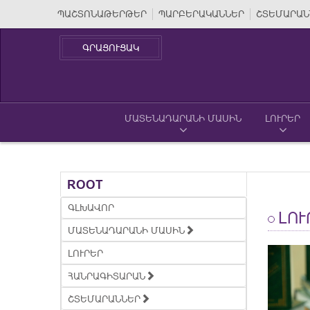
ՊԱՇՏՈՆԱԹԵՐԹԵՐ
ՊԱՐԲԵՐԱԿԱՆՆԵՐ
ՇՏԵՄԱՐԱՆ
ԳՐԱՑՈՒՑԱԿ
ՄԱՏԵՆԱԴԱՐԱՆԻ ՄԱՍԻՆ
ԼՈՒՐԵՐ
ROOT
ԳԼԽԱՎՈՐ
ԼՈՒ
ՄԱՏԵՆԱԴԱՐԱՆԻ ՄԱՍԻՆ
ԼՈՒՐԵՐ
ՀԱՆՐԱԳԻՏԱՐԱՆ
ՇՏԵՄԱՐԱՆՆԵՐ