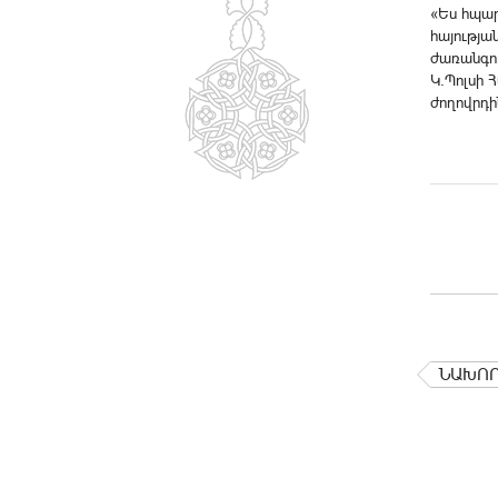
«Ես հպար
հայությա
ժառանգու
Կ.Պոլսի 
ժողովրդի
ՆԱԽՈ