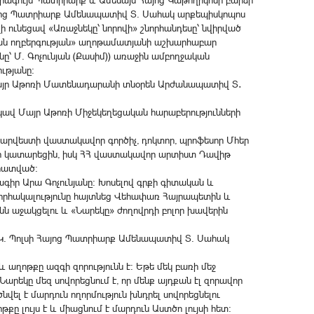
յրագույն Պատրիարք և Ամենայն Հայոց Կաթողիկոսի բարձր
այոց Պատրիարք Ամենապատիվ Տ. Սահակ արքեպիսկոպոս
 ունեցավ «Առաջնեկը՝ նորովի» շնորհանդեսը՝ նվիրված
յան ողբերգության» աղոթամատյանի աշխարհաբար
ը՝ Մ. Գոչունյան (Քասիմ)) առաջին ամբողջական
ւթյանը։
ց Մայր Աթոռի Մատենադարանի տնօրեն Արժանապատիվ Տ․
ավ Մայր Աթոռի Միջեկեղեցական հարաբերությունների
արվեստի վաստակավոր գործիչ, դոկտոր, պրոֆեսոր Մհեր
ր կատարեցին, իսկ ՀՀ վաստակավոր արտիստ Դավիթ
 հատված։
գիր Արա Գոչունյանը։ Խոսելով գրքի գիտական և
շնորհակալությունը հայտնեց Վեհափառ Հայրապետին և
 աջակցելու և «Նարեկը» ժողովրդի բոլոր խավերին
:
ց Կ. Պոլսի Հայոց Պատրիարք Ամենապատիվ Տ. Սահակ
և աղոթքը ազգի զորությունն է: Եթե մեկ բառի մեջ
արեկը մեզ սովորեցնում է, որ մենք այդքան էլ զորավոր
ել է մարդուն ողորմություն խնդրել սովորեցնելու
ը լույս է և միացնում է մարդուն Աստծո լույսի հետ: