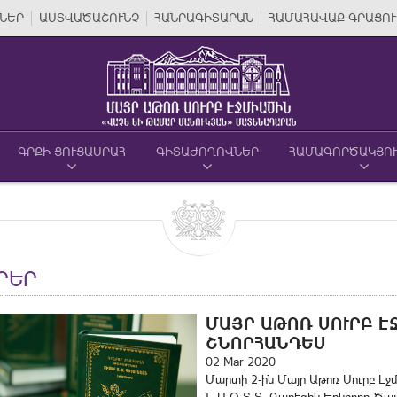
ՆԵՐ
ԱՍՏՎԱԾԱՇՈՒՆՉ
ՀԱՆՐԱԳԻՏԱՐԱՆ
ՀԱՄԱՀԱՎԱՔ ԳՐԱՑՈՒ
ԳՐՔԻ ՑՈՒՑԱՍՐԱՀ
ԳԻՏԱԺՈՂՈՎՆԵՐ
ՀԱՄԱԳՈՐԾԱԿՑՈ
ՐԵՐ
ՄԱՅՐ ԱԹՈՌ ՍՈՒՐԲ Է
ՇՆՈՐՀԱՆԴԵՍ
02 Mar 2020
Մարտի 2-ին Մայր Աթոռ Սուրբ Է