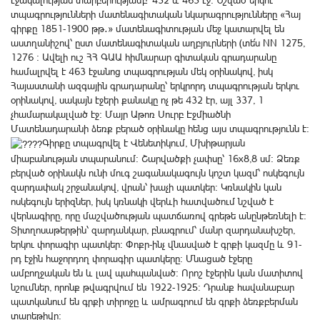
էջակալության տարբերությամբ՝ 432 և 463 էջ։ Նշված երկու
տպագրությունների մատենագիտական նկարագրությունները «Հայ
գիրքը 1851-1900 թթ․» մատենագիտության մեջ կատարվել են
աստղանիշով՝ ըստ մատենագիտական աղբյուրների (տե՛ս NN 1275,
1276 ։ Ավելի ուշ ՀՀ ԳԱԱ հիմնարար գիտական գրադարանը
համալրվել է 463 էջանոց տպագրության մեկ օրինակով, իսկ
Հայաստանի ազգային գրադարանը՝ երկրորդ տպագրության երկու
օրինակով, սակայն էջերի քանակը ոչ թե 432 էր, այլ 337, 1
չհամարակալված էջ։ Մայր Աթոռ Սուրբ Էջմիածնի
Մատենադարանի ձեռք բերած օրինակը հենց այս տպագրությունն է։
Գիրքը տպագրվել է Վենետիկում, Մխիթարյան
միաբանության տպարանում։ Շարվածքի չափսը՝ 16x8,8 սմ։ Ձեռք
բերված օրինակն ունի մուգ շագանակագույն կոշտ կազմ՝ ոսկեգույն
զարդափակ շրջանակով, վրան՝ խաչի պատկեր։ Կռնակին կան
ոսկեգույն երիզներ, իսկ կռնակի վերևի հատվածում նշված է
վերնագիրը, որը մաշվածության պատճառով գրեթե անընթեռնելի է։
Տիտղոսաթերթին՝ զարդանկար, բնագրում՝ մանր զարդանախշեր,
երկու փորագիր պատկեր։ Փոքր-ինչ վնասված է գրքի կազմը և 91-
րդ էջին հաջորդող փորագիր պատկերը։ Մնացած էջերը
ամբողջական են և լավ պահպանված։ Որոշ էջերին կան մատիտով
նշումներ, որոնք թվագրվում են 1922-1925։ Դրանք հավանաբար
պատկանում են գրքի տիրոջը և ամրագրում են գրքի ձեռքբերման
տարեթիվը։