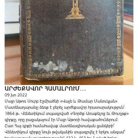
ԱՐԺԵՔԱՎՈՐ ՀԱՄԱԼՐՈՒՄ․․․
09 Jun 2022
Մայր Աթոռ Սուրբ Էջմիածնի «Վաչե և Թամար Մանուկյան»
Մատենադարանը ձեռք է բերել արժեքավոր հրատարակություն՝
1864 թ․ Վենետիկում տպագրված «Գործք Առաքելոց եւ Թուղթք»
գիրքը, որը բացակայում էր Մայր Աթոռի հավաքածուներում։
Ըստ Հայ գրքի համահավաք մատենագիտական ցանկերի՝
Վենետիկում գիրքը նույն թվականին տպագրվել է երկու անգամ՝