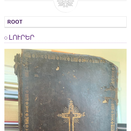
ROOT
ԼՈՒՐԵՐ