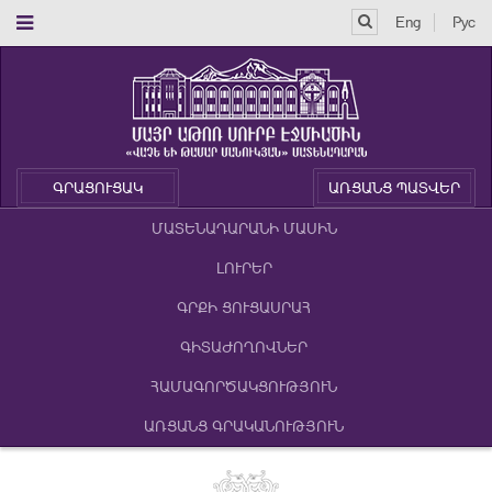
Eng
Рус
ԳՐԱՑՈՒՑԱԿ
ԱՌՑԱՆՑ ՊԱՏՎԵՐ
ՄԱՏԵՆԱԴԱՐԱՆԻ ՄԱՍԻՆ
ԼՈՒՐԵՐ
ԳՐՔԻ ՑՈՒՑԱՍՐԱՀ
ԳԻՏԱԺՈՂՈՎՆԵՐ
ՀԱՄԱԳՈՐԾԱԿՑՈՒԹՅՈՒՆ
ԱՌՑԱՆՑ ԳՐԱԿԱՆՈՒԹՅՈՒՆ