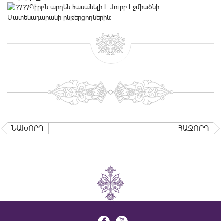
Գիրքն արդեն հասանելի է Սուրբ Էջմիածնի
Մատենադարանի ընթերցողներին:
ՆԱԽՈՐԴ
ՀԱՋՈՐԴ