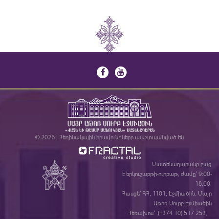
© 2026 | Հեղինակային իրավունքները պաշտպանված են
Մատենադարանը բաց
է երկուշաբթի-ուրբաթ, ժամը` 9:00-
18:00:
Հասցե` ՀՀ, 1101, Էջմիածին, Մայր
Աթոռ Սուրբ Էջմիածին
Հեռախոս` (+374 10) 517 253,