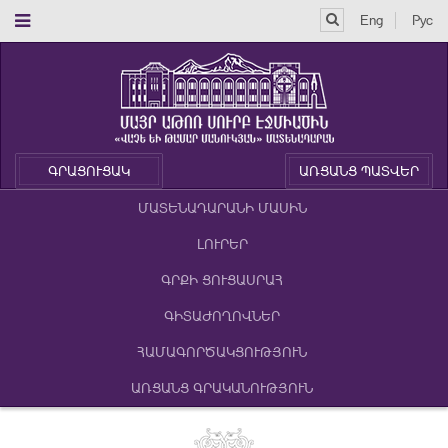
Eng
Рус
ԳՐԱՑՈՒՑԱԿ
ԱՌՑԱՆՑ ՊԱՏՎԵՐ
ՄԱՏԵՆԱԴԱՐԱՆԻ ՄԱՍԻՆ
ԼՈՒՐԵՐ
ԳՐՔԻ ՑՈՒՑԱՍՐԱՀ
ԳԻՏԱԺՈՂՈՎՆԵՐ
ՀԱՄԱԳՈՐԾԱԿՑՈՒԹՅՈՒՆ
ԱՌՑԱՆՑ ԳՐԱԿԱՆՈՒԹՅՈՒՆ