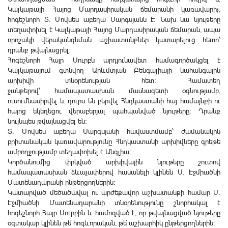
Կալկաթայի Հայոց Մարդասիրական ճեմարանի կառավարիչ,
հոգեշնորհ Տ. Մովսես աբեղա Սարգսյանն է: Նախ նա նյութերը
տեղափոխել է Կալկաթայի Հայոց Մարդասիրական ճեմարան, ապա
որոշակի վերականգնման աշխատանքներ կատարելուց հետո՝
դրանք թվայնացրել:
Հոգեշնորհ Հայր Սուրբն արդյունավետ համագործակցել է
Կալկաթայում գտնվող Արևմտյան Բենգալիայի նահանգային
արխիվի տնօրենության հետ: Համատեղ
ջանքերով՝ համապատասխան մասնագետի օգնությամբ,
ուսումնասիրվել և դուրս են բերվել Հնդկաստանի հայ համայնքի ու
հայոց եկեղեցու վերաբերյալ պահպանված նյութերը: Դրանք
նույնպես թվայնացվել են:
Տ. Մովսես աբեղա Սարգսյանի հավաստմամբ՝ ժամանակին
բրիտանական կառավարությունը Հնդկաստանի արխիվները գրեթե
ամբողջությամբ տեղափոխել է Անգլիա:
Կործանումից փրկված արխիվային նյութերը շուտով
համապատասխան ձևաչափերով հասանելի կլինեն Ս. Էջմիածնի
Մատենադարանի ընթերցողներին:
Կատարված մեծածավալ ու արժեքավոր աշխատանքի համար Ս.
Էջմիածնի Մատենադարանի տնօրենությունը շնորհակալ է
հոգեշնորհ Հայր Սուրբին և համոզված է, որ թվայնացված նյութերը
օգտակար կլինեն թե՛ հոգևորական, թե՛ աշխարհիկ ընթերցողներին: