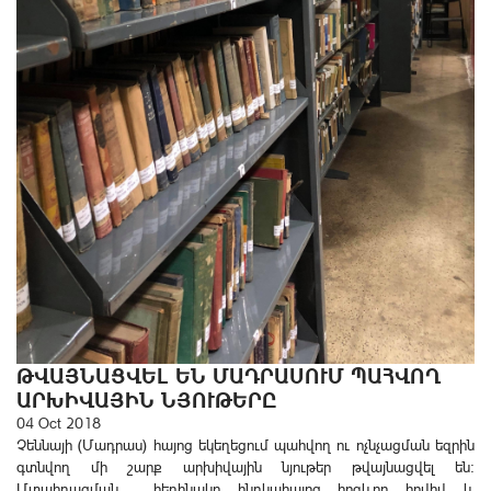
ԹՎԱՅՆԱՑՎԵԼ ԵՆ ՄԱԴՐԱՍՈՒՄ ՊԱՀՎՈՂ
ԱՐԽԻՎԱՅԻՆ ՆՅՈՒԹԵՐԸ
04 Oct 2018
Չեննայի (Մադրաս) հայոց եկեղեցում պահվող ու ոչնչացման եզրին
գտնվող մի շարք արխիվային նյութեր թվայնացվել են:
Մտահղացման հեղինակը հնդկահայոց հոգևոր հովիվ և