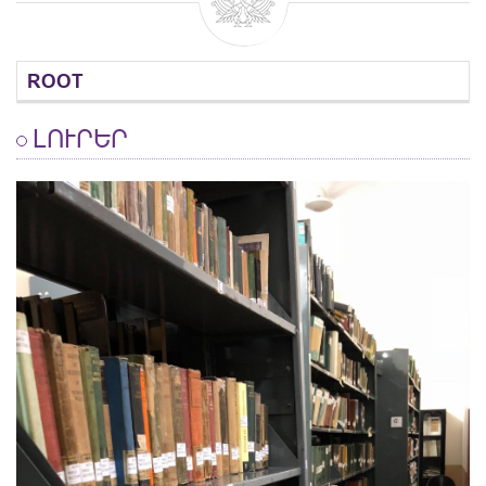
ROOT
ԼՈՒՐԵՐ