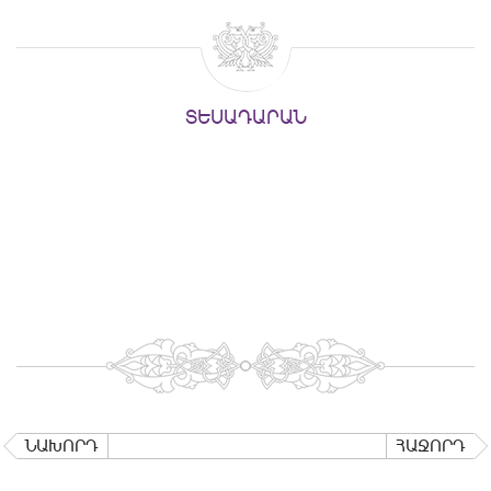
ՏԵՍԱԴԱՐԱՆ
ՆԱԽՈՐԴ
ՀԱՋՈՐԴ